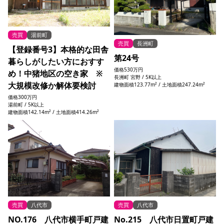
売買
湯前町
売買
長洲町
【登録番号3】本格的な田舎
第24号
暮らしがしたい方におすす
価格
530万円
め！中猪地区の空き家 ※
長洲町 宮野 / 5K以上
大規模改修か解体要検討
建物面積123.77m² / 土地面積247.24m²
価格
300万円
湯前町 / 5K以上
建物面積142.14m² / 土地面積414.26m²
売買
八代市
売買
八代市
NO.176 八代市横手町戸建
No.215 八代市日置町戸建