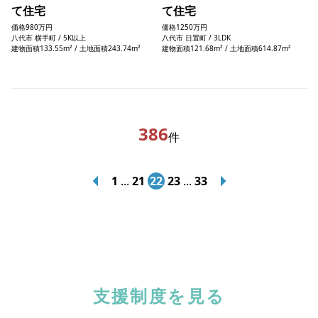
て住宅
て住宅
価格
980万円
価格
1250万円
八代市 横手町 / 5K以上
八代市 日置町 / 3LDK
建物面積133.55m² / 土地面積243.74m²
建物面積121.68m² / 土地面積614.87m²
386
件
1
...
21
22
23
...
33
支援制度を見る