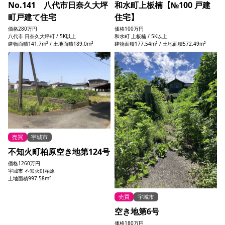
No.141 八代市日奈久大坪
和水町上板楠【№100 戸建
町戸建て住宅
住宅】
価格
280万円
価格
100万円
八代市 日奈久大坪町 / 5K以上
和水町 上板楠 / 5K以上
建物面積141.7m² / 土地面積189.0m²
建物面積177.54m² / 土地面積572.49m²
売買
宇城市
不知火町柏原空き地第124号
価格
1260万円
宇城市 不知火町柏原
土地面積997.58m²
売買
宇城市
空き地第6号
価格
180万円