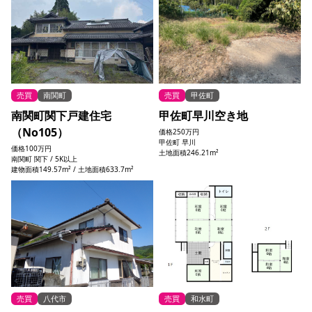
売買
南関町
売買
甲佐町
南関町関下戸建住宅
甲佐町早川空き地
（No105）
価格
250万円
甲佐町 早川
価格
100万円
土地面積246.21m²
南関町 関下 / 5K以上
建物面積149.57m² / 土地面積633.7m²
売買
八代市
売買
和水町