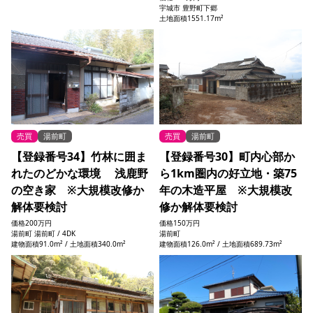
宇城市 豊野町下郷
土地面積1551.17m²
売買
湯前町
売買
湯前町
【登録番号34】竹林に囲ま
【登録番号30】町内心部か
れたのどかな環境 浅鹿野
ら1km圏内の好立地・築75
の空き家 ※大規模改修か
年の木造平屋 ※大規模改
解体要検討
修か解体要検討
価格
200万円
価格
150万円
湯前町 湯前町 / 4DK
湯前町
建物面積91.0m² / 土地面積340.0m²
建物面積126.0m² / 土地面積689.73m²