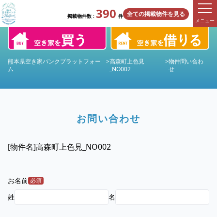
390
全ての掲載物件を見る
掲載物件数 :
件
メニュー
熊本県空き家バンクプラットフォー
>
高森町上色見
>
物件問い合わ
ム
_NO002
せ
お問い合わせ
[物件名]
高森町上色見_NO002
お名前
必須
姓
名