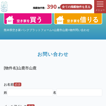
390
全ての掲載物件を見る
掲載物件数 :
件
メニュー
熊本県空き家バンクプラットフォーム
>
山鹿市山鹿
>
物件問い合わせ
お問い合わせ
[物件名]
山鹿市山鹿
お名前
必須
姓
名