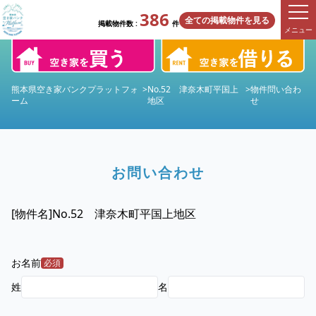
386
全ての掲載物件を見る
掲載物件数 :
件
メニュー
熊本県空き家バンクプラットフォ
>
No.52 津奈木町平国上
>
物件問い合わ
ーム
地区
せ
お問い合わせ
[物件名]
No.52 津奈木町平国上地区
お名前
必須
姓
名