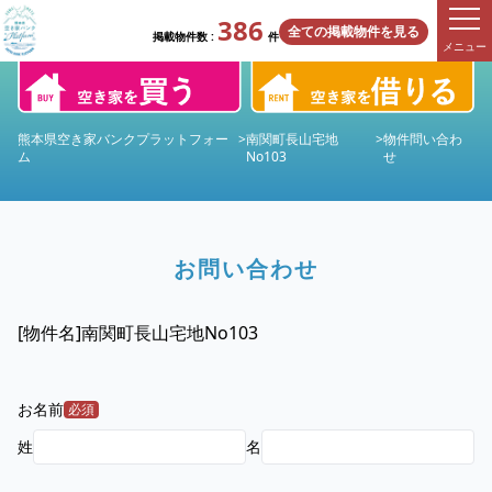
386
全ての掲載物件を見る
掲載物件数 :
件
メニュー
熊本県空き家バンクプラットフォー
>
南関町長山宅地
>
物件問い合わ
ム
No103
せ
お問い合わせ
[物件名]
南関町長山宅地No103
お名前
必須
姓
名