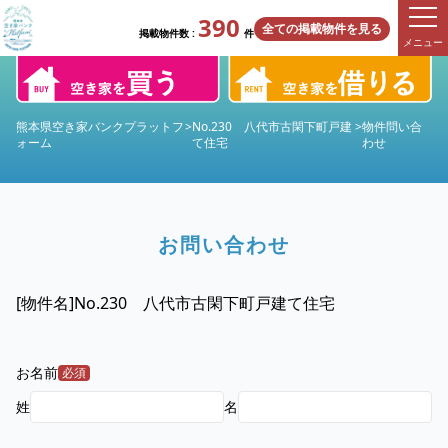
390
全ての掲載物件を見る
掲載物件数 :
件
メニュー
熊本県空き家バンクプラットフ
>
No.230 八代市古閑下町戸建
>
物件問い合
ォーム
て住宅
わせ
お問い合わせ
[物件名]
No.230 八代市古閑下町戸建て住宅
お名前
必須
姓
名