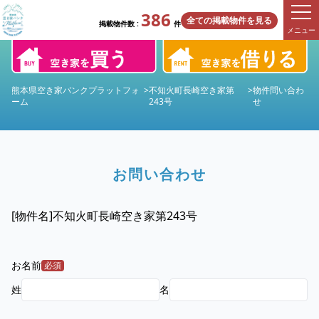
386
全ての掲載物件を見る
掲載物件数 :
件
メニュー
熊本県空き家バンクプラットフォ
>
不知火町長崎空き家第
>
物件問い合わ
ーム
243号
せ
お問い合わせ
[物件名]
不知火町長崎空き家第243号
お名前
必須
姓
名