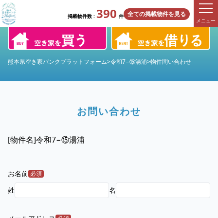
390
全ての掲載物件を見る
掲載物件数 :
件
メニュー
熊本県空き家バンクプラットフォーム
>
令和7−⑮湯浦
>
物件問い合わせ
お問い合わせ
[物件名]
令和7−⑮湯浦
お名前
必須
姓
名