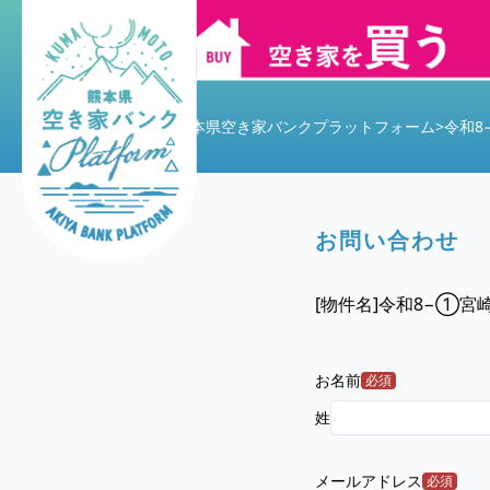
熊本県空き家バンクプラットフォーム
>
令和8
お問い合わせ
[物件名]
令和8−①宮
お名前
必須
姓
メールアドレス
必須