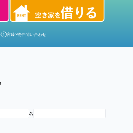
−①宮崎
>
物件問い合わせ
崎
名