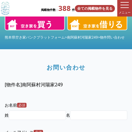
388
全ての掲載物件を見る
掲載物件数 :
件
メニュー
熊本県空き家バンクプラットフォーム
>
南阿蘇村河陽家249
>
物件問い合わせ
お問い合わせ
[物件名]
南阿蘇村河陽家249
お名前
必須
姓
名