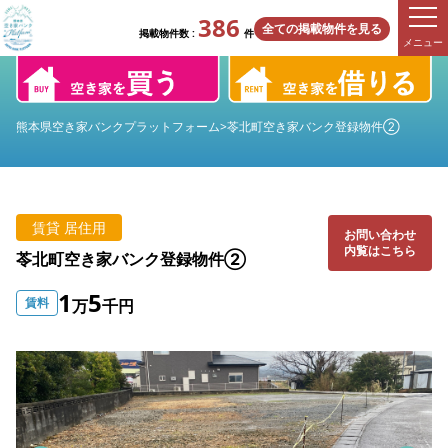
386
全ての掲載物件を見る
掲載物件数 :
件
メニュー
熊本県空き家バンクプラットフォーム
>
苓北町空き家バンク登録物件②
賃貸 居住用
お問い合わせ
内覧はこちら
苓北町空き家バンク登録物件②
1
5
賃料
万
千円