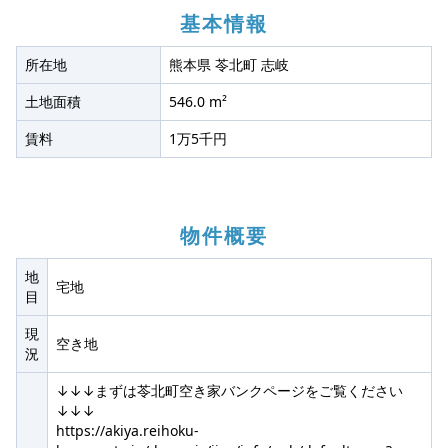
基本情報
所在地
熊本県 苓北町 志岐
土地面積
546.0 m²
賃料
1万5千円
物件概要
地
宅地
目
現
空き地
況
↓↓↓まずは苓北町空き家バンクページをご覧ください
↓↓↓
https://akiya.reihoku-