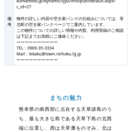
kumamoto.jp/dynamic/ijyu/info/pub/default.aspx?
c_id=27
備
物件の詳しい内容や空き家バンクの仕組みについては、苓
考
北町の空き家バンクページでご案内しています。
この物件についての詳しい情報や内覧、利用登録のご相談
は下記までお気軽にご連絡ください。
ーーーーーーーーーー
TEL：0969-35-3334
Mail：kikaku@town.reihoku.lg.jp
ーーーーーーーーーー
まちの魅力
熊本県の南西部に点在する天草諸島のう
ち、最も大きな島である天草下島の北西
端に位置し、西は天草灘をのぞみ、北は