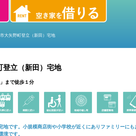
市大矢野町登立（新田）宅地
町登立（新田）宅地
」まで徒歩１分
宅地です。小規模商店街や小学校が近くにありファミリーにも
環境です。