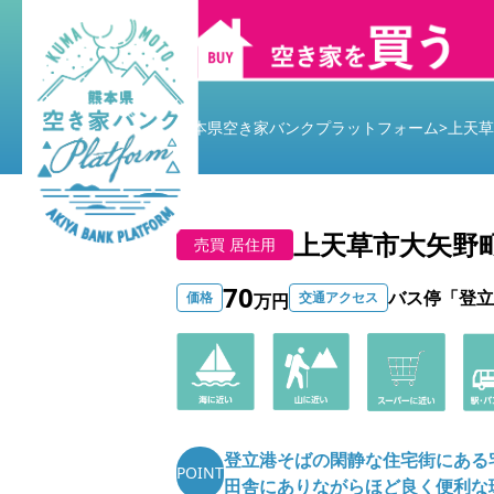
熊本県空き家バンクプラットフォーム
>
上天草
上天草市大矢野
売買 居住用
70
バス停「登立
価格
交通アクセス
万円
登立港そばの閑静な住宅街にある
POINT
田舎にありながらほど良く便利な