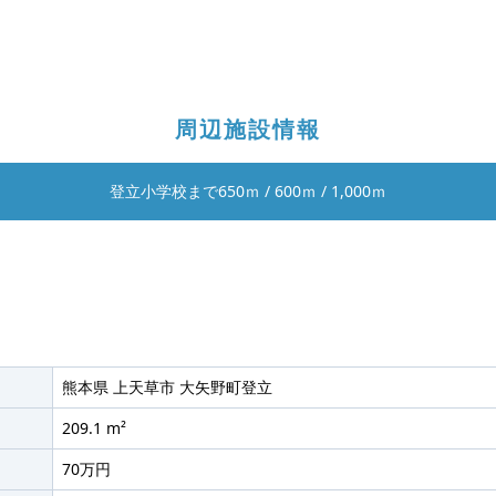
周辺施設情報
登立小学校まで650ｍ
/
600ｍ
/
1,000ｍ
熊本県 上天草市 大矢野町登立
209.1 m²
70万円