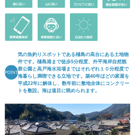
気の魚釣りスポットである樋島の高台にある土地物
件です。樋島港まで徒歩5分程度、外平海岸自然観
察公園と高戸海水浴場まではそれぞれ１０分程度で
POINT
海暮らし満喫できる立地です。築40年ほどの家屋を
平成22年に解体し、数年前に敷地全体にコンクリー
トを敷設。海は遠目に眺められます。