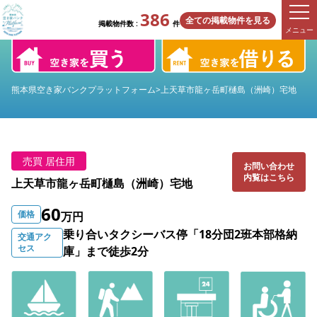
386
全ての掲載物件を見る
掲載物件数 :
件
メニュー
熊本県空き家バンクプラットフォーム
>
上天草市龍ヶ岳町樋島（洲崎）宅地
売買 居住用
お問い合わせ
内覧はこちら
上天草市龍ヶ岳町樋島（洲崎）宅地
60
価格
万円
乗り合いタクシーバス停「18分団2班本部格納
交通アク
セス
庫」まで徒歩2分