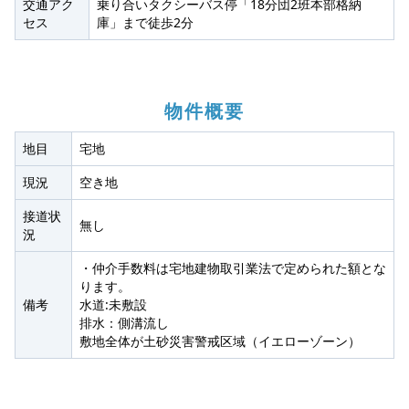
交通アク
乗り合いタクシーバス停「18分団2班本部格納
セス
庫」まで徒歩2分
物件概要
地目
宅地
現況
空き地
接道状
無し
況
・仲介手数料は宅地建物取引業法で定められた額とな
ります。
備考
水道:未敷設
排水：側溝流し
敷地全体が土砂災害警戒区域（イエローゾーン）