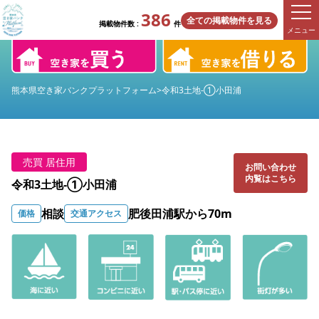
386
全ての掲載物件を見る
掲載物件数 :
件
メニュー
熊本県空き家バンクプラットフォーム
>
令和3土地-①小田浦
売買 居住用
お問い合わせ
内覧はこちら
令和3土地-①小田浦
相談
肥後田浦駅から70m
価格
交通アクセス