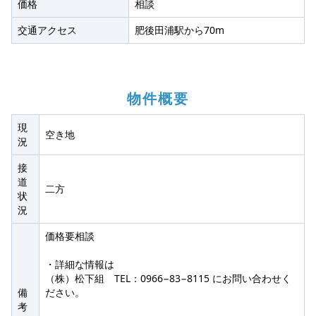
価格
相談
交通アクセス
肥後田浦駅から70m
物件概要
現
空き地
況
接
道
二方
状
況
価格要相談
・詳細な情報は
（株）松下組 TEL：0966−83−8115 にお問い合わせく
備
ださい。
考