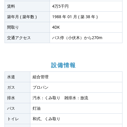
賃料
4万5千円
築年月 ( 築年数 )
1988 年 01 月 ( 築 38 年 )
間取り
4DK
交通アクセス
バス停（小伏木）から270m
設備情報
水道
組合管理
ガス
プロパン
排水
汚水：くみ取り 雑排水：放流
バス
灯油
トイレ
和式、くみ取り