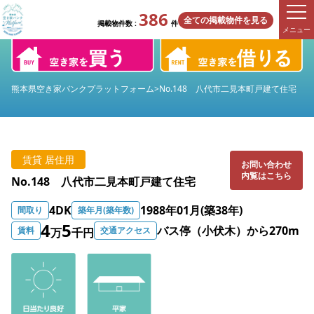
386
全ての掲載物件を見る
掲載物件数 :
件
メニュー
熊本県空き家バンクプラットフォーム
>
No.148 八代市二見本町戸建て住宅
賃貸 居住用
お問い合わせ
内覧はこちら
No.148 八代市二見本町戸建て住宅
4DK
1988年01月(築38年)
間取り
築年月(築年数)
4
5
バス停（小伏木）から270m
賃料
交通アクセス
万
千円