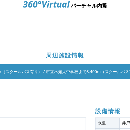
360°Virtual
バーチャル内覧
周辺施設情報
0ｍ（スクールバス有り）
/
市立不知火中学校まで8,400m（スクールバ
設備情報
水道
井戸