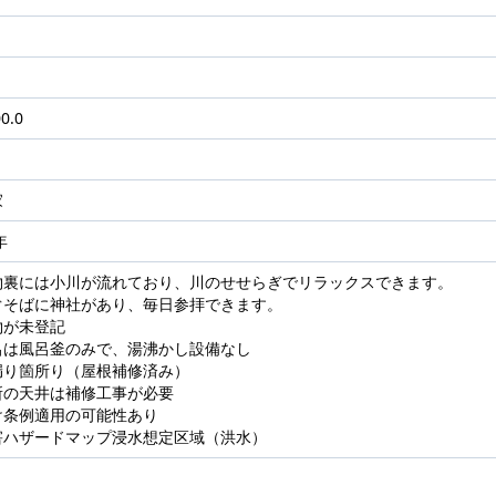
0.0
家
年
物裏には小川が流れており、川のせせらぎでリラックスできます。
ぐそばに神社があり、毎日参拝できます。
物が未登記
呂は風呂釜のみで、湯沸かし設備なし
漏り箇所り（屋根補修済み）
所の天井は補修工事が必要
け条例適用の可能性あり
害ハザードマップ浸水想定区域（洪水）