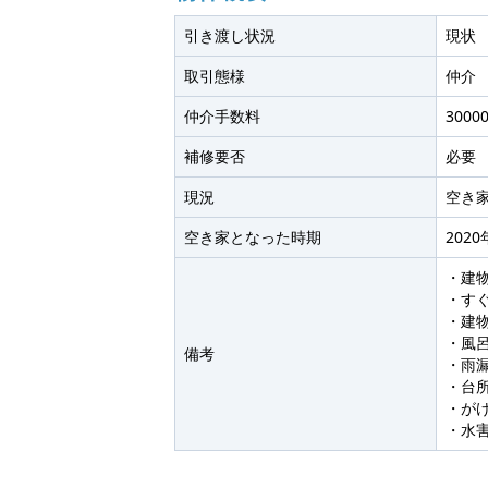
引き渡し状況
現状
取引態様
仲介
仲介手数料
30000
補修要否
必要
現況
空き
空き家となった時期
2020
・建
・す
・建
・風
備考
・雨
・台
・が
・水