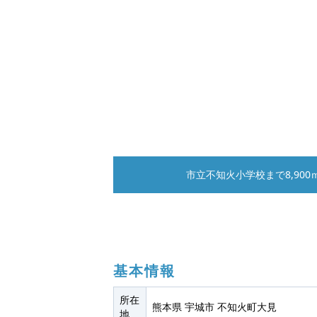
市立不知火小学校まで8,90
基本情報
所在
熊本県 宇城市 不知火町大見
地