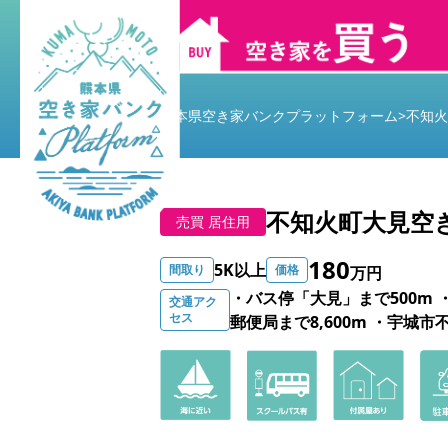
熊本県空き家バンクプラットフォーム
>
不知火
不知火町大見空き
売買 居住用
180
5K以上
間取り
価格
万円
・バス停「大見」まで500m ・J
交通アク
セス
郵便局まで8,600m ・宇城市