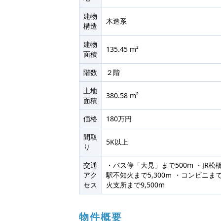
建物
木造系
構造
建物
135.45 m²
面積
階数
２階
土地
380.58 m²
面積
価格
180万円
間取
5K以上
り
交通
・バス停「大見」まで500m ・JR松橋駅
アク
駅不知火まで5,300ｍ ・コンビニまで9
セス
火支所まで9,500m
物件概要