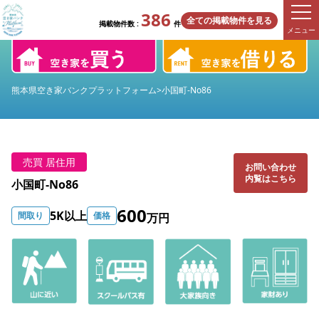
386
全ての掲載物件を見る
掲載物件数 :
件
メニュー
熊本県空き家バンクプラットフォーム
>
小国町-No86
売買 居住用
お問い合わせ
内覧はこちら
小国町-No86
600
5K以上
間取り
価格
万円