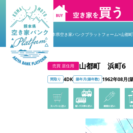
熊本県空き家バンクプラットフォーム
>
山都町
山都町 浜町6
売買 居住用
4DK
1962年08月(
間取り
築年月(築年数)