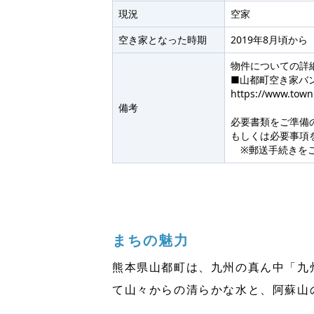
現況
空家
空き家となった時期
2019年8月頃から
物件についての詳
■山都町空き家バ
https://www.town
備考
必要書類をご準備
もしくは必要事項
※郵送手続きをご
まちの魅力
熊本県山都町は、九州の真ん中「九州
て山々からの清らかな水と、阿蘇山