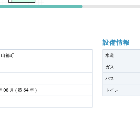
設備情報
 山都町
水道
ガス
バス
年 08 月 ( 築 64 年 )
トイレ