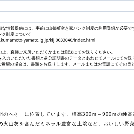
細な情報提供には、事前に山都町空き家バンク制度の利用登録が必要で
ンク制度について
.kumamoto-yamato.lg.jp/kiji0033040/index.html
の上、直接ご来所いただくかまたは郵送にてお送りください。
を入力いただいた書類と身分証明書のデータとあわせてメールにてお送
希望の場合は、書類をお送りします。メールまたはお電話にてその旨
のへそ」に位置しています。標高300ｍ～900ｍの純
の火山灰を含んだミネラル豊富な土壌など、おいしい野