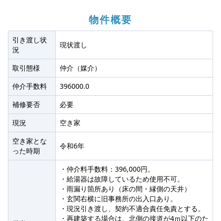
物件概要
引き渡し状
現状渡し
況
取引態様
仲介（媒介）
仲介手数料
396000.0
補修要否
必要
現況
空き家
空き家とな
令和6年
った時期
・仲介料手数料：396,000円。
・給湯器は故障しているため使用不可。
・雨漏り箇所あり（床の間・縁側の天井）
・玄関右横に旧事務所の出入口あり。
・現況引き渡し、契約不適合責任免責とする。
・再建築する場合は、北側の接道が4ｍ以下のた