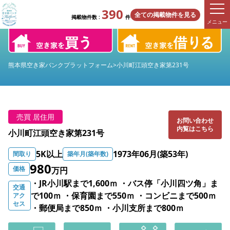
390
全ての掲載物件を見る
掲載物件数 :
件
メニュー
熊本県空き家バンクプラットフォーム
>
小川町江頭空き家第231号
売買 居住用
お問い合わせ
内覧はこちら
小川町江頭空き家第231号
5K以上
1973年06月(築53年)
間取り
築年月(築年数)
980
価格
万円
・JR小川駅まで1,600ｍ ・バス停「小川四ツ角」ま
交通
で100ｍ ・保育園まで550ｍ ・コンビニまで500ｍ
アク
セス
・郵便局まで850ｍ ・小川支所まで800ｍ