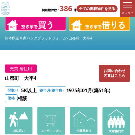
386
全ての掲載物件を見る
掲載物件数 :
件
メニュー
熊本県空き家バンクプラットフォーム
>
山都町 大平4
売買 居住用
お問い合わせ
内覧はこちら
山都町 大平4
5K以上
1975年01月(築51年)
間取り
築年月(築年数)
相談
価格