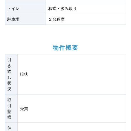
トイレ
和式・汲み取り
駐車場
２台程度
物件概要
引
き
渡
現状
し
状
況
取
引
売買
態
様
仲