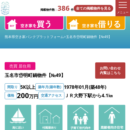
386
全ての掲載物件を見る
掲載物件数 :
件
メニュー
熊本県空き家バンクプラットフォーム
>
玉名市岱明町鍋物件【№49】
売買 居住用
お問い合わせ
内覧はこちら
玉名市岱明町鍋物件【№49】
5K以上
1978年01月(築48年)
間取り
築年月(築年数)
200
ＪＲ大野下駅から4.1㎞
価格
交通アクセス
万円