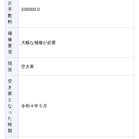
介
手
330000.0
数
料
補
修
大幅な補修が必要
要
否
現
空き家
況
空
き
家
と
な
令和４年５月
っ
た
時
期