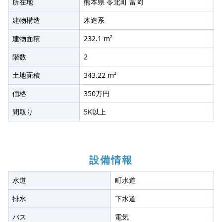
所在地
熊本県 苓北町 富岡
建物構造
木造系
建物面積
232.1 m²
階数
2
土地面積
343.22 m²
価格
350万円
間取り
5K以上
設備情報
水道
町水道
排水
下水道
バス
電気