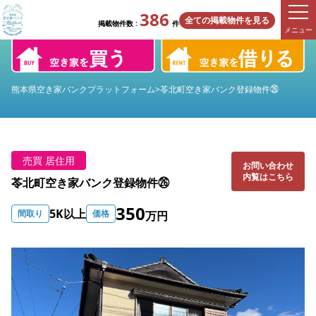
386
全ての掲載物件を見る
掲載物件数 :
件
メニュー
熊本県空き家バンクプラットフォーム
>
苓北町空き家バンク登録物件㉖
売買 居住用
お問い合わせ
内覧はこちら
苓北町空き家バンク登録物件㉖
350
5K以上
間取り
価格
万円