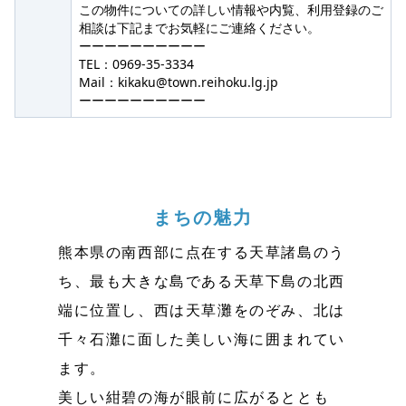
この物件についての詳しい情報や内覧、利用登録のご
相談は下記までお気軽にご連絡ください。
ーーーーーーーーーー
TEL：0969-35-3334
Mail：kikaku@town.reihoku.lg.jp
ーーーーーーーーーー
まちの魅力
熊本県の南西部に点在する天草諸島のう
ち、最も大きな島である天草下島の北西
端に位置し、西は天草灘をのぞみ、北は
千々石灘に面した美しい海に囲まれてい
ます。
美しい紺碧の海が眼前に広がるととも