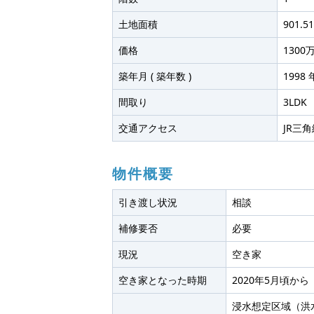
土地面積
901.51
価格
1300
築年月 ( 築年数 )
1998 年
間取り
3LDK
交通アクセス
JR三
物件概要
引き渡し状況
相談
補修要否
必要
現況
空き家
空き家となった時期
2020年5月頃から
浸水想定区域（洪