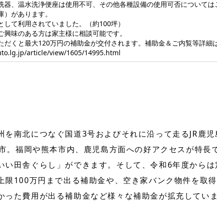
洗器、温水洗浄便座は使用不可、その他各種設備の使用可否については
庫）があります。
として利用されていました。（約100坪）
ご興味のある方は家主様に相談可能です。
ただくと最大120万円の補助金が交付されます。補助金＆ご内覧等詳細
uto.lg.jp/article/view/1605/14995.html
州を南北につなぐ国道3号およびそれに沿って走るJR鹿
宇土市。福岡や熊本市内、鹿児島方面への好アクセスが特長
いい田舎ぐらし」ができます。そして、令和6年度からは
上限100万円まで出る補助金や、空き家バンク物件を取
かった費用が出る補助金など様々な補助金が拡充してい