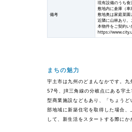
現有設備のうち食
敷地内に倉庫（車
備考
敷地奥は家庭菜園
近隣に山林あり。
本物件をご契約い
https://www.city.
まちの魅力
宇土市は九州のどまんなかです。九
57号、JR三角線の分岐点にある
型商業施設などもあり、「ちょうど
部地域に新築住宅を取得した場合、
して、新生活をスタートする際にか