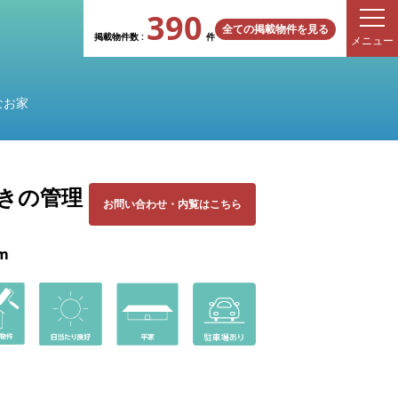
390
全ての掲載物件を見る
掲載物件数 :
件
メニュー
なお家
付きの管理
お問い合わせ
・
内覧はこちら
m