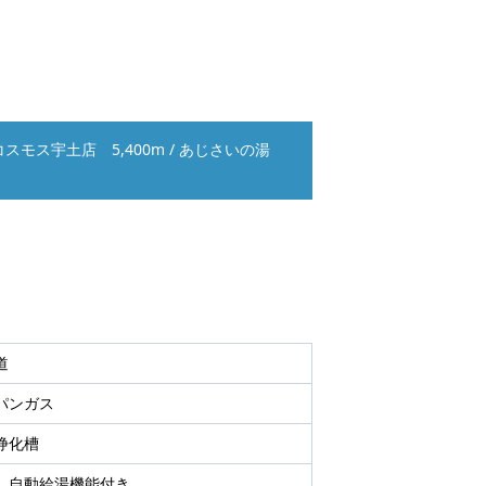
スモス宇土店 5,400m
/
あじさいの湯
道
パンガス
浄化槽
、自動給湯機能付き