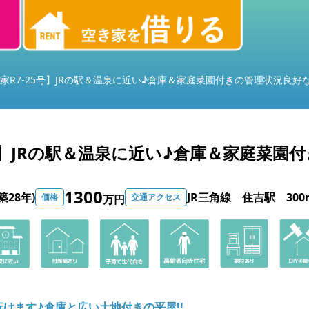
家R7-25号】JRの駅＆温泉に近い♪倉庫＆家庭菜園付きの管理状況良好
号】JRの駅＆温泉に近い♪倉庫＆家庭菜園
1300
築28年)
JR三角線 住吉駅 300
価格
交通アクセス
万円
行けます♪倉庫と広い土地付きの平屋!!