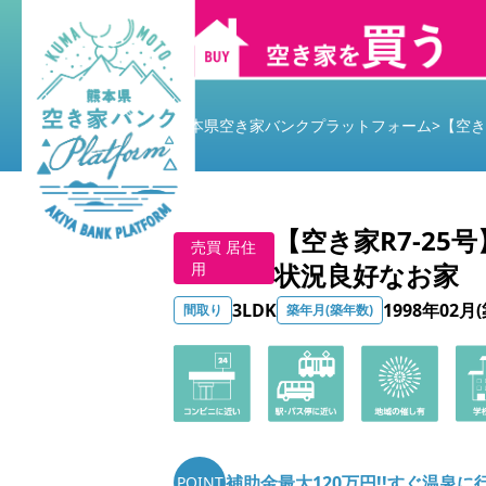
熊本県空き家バンクプラットフォーム
>
【空き
【空き家R7-25
売買 居住
状況良好なお家
用
3LDK
1998年02月(
間取り
築年月(築年数)
補助金最大120万円!!すぐ温泉に
POINT