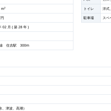
 m²
トイレ
洋式
万円
駐車場
スペ
 02 月 ( 築 28 年 )
角線 住吉駅 300m
水、津波、高潮）