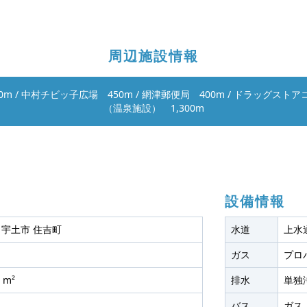
周辺施設情報
0m
/
中村チビッ子広場 450m
/
網津郵便局 400m
/
ドラッグストアコ
（温泉施設） 1,300m
設備情報
 宇土市 住吉町
水道
上水
ガス
プロ
 m²
排水
単独
バス
ガス