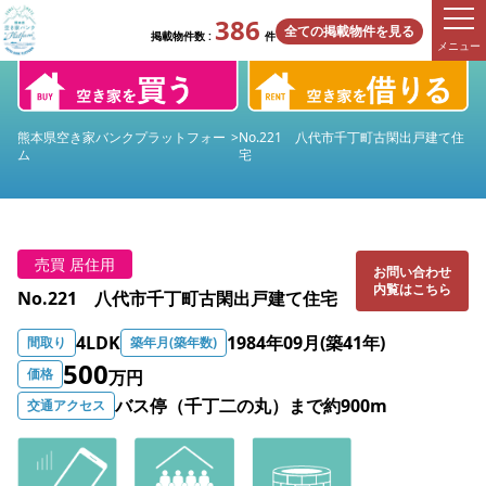
386
全ての掲載物件を見る
掲載物件数 :
件
メニュー
熊本県空き家バンクプラットフォー
>
No.221 八代市千丁町古閑出戸建て住
ム
宅
売買 居住用
お問い合わせ
内覧はこちら
No.221 八代市千丁町古閑出戸建て住宅
4LDK
1984年09月(築41年)
間取り
築年月(築年数)
500
価格
万円
バス停（千丁二の丸）まで約900m
交通アクセス