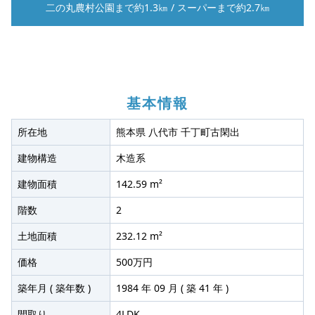
二の丸農村公園まで約1.3㎞
/
スーパーまで約2.7㎞
基本情報
所在地
熊本県 八代市 千丁町古閑出
建物構造
木造系
建物面積
142.59 m²
階数
2
土地面積
232.12 m²
価格
500万円
築年月 ( 築年数 )
1984 年 09 月 ( 築 41 年 )
間取り
4LDK