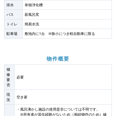
排水
単独浄化槽
バス
薪風呂窯
トイレ
簡易水洗
駐車場
敷地内に1台 ※狭小につき軽自動車に限る
物件概要
補
修
必要
要
否
現
空き家
況
・風呂沸かし施設の使用是非については不明です。
※所有者が居住経験がないため（相続物件のため）確