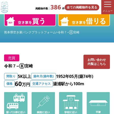
386
全ての掲載物件を見る
掲載物件数 :
件
メニュー
熊本県空き家バンクプラットフォーム
>
令和７−⑧宮崎
売買
お問い合わせ
内覧はこちら
令和７−⑧宮崎
5K以上
1952年05月(築74年)
間取り
築年月(築年数)
60
湯浦駅から100m
価格
交通アクセス
万円