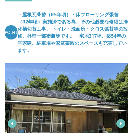
・屋根瓦葺替（R5年頃）・床フローリング張替
（R2年頃）実施済である為、その他必要な修繕は浄
化槽切替工事、 トイレ・洗面所・クロス張替等の改
POINT
修、外壁一部塗装等です。・宅地317坪、築54年の
平家建、駐車場や家庭菜園のスペースも充実してい
ます。