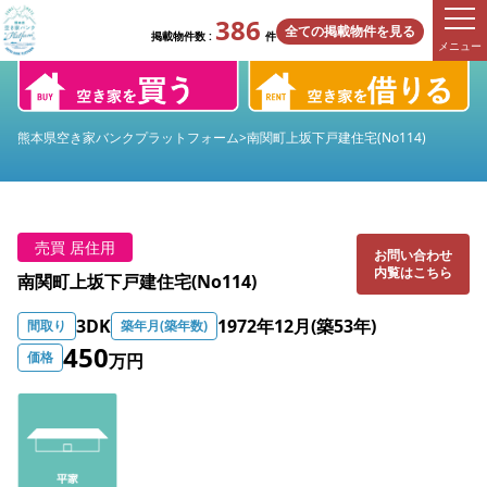
386
全ての掲載物件を見る
掲載物件数 :
件
メニュー
熊本県空き家バンクプラットフォーム
>
南関町上坂下戸建住宅(No114)
売買 居住用
お問い合わせ
内覧はこちら
南関町上坂下戸建住宅(No114)
3DK
1972年12月(築53年)
間取り
築年月(築年数)
450
価格
万円