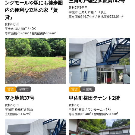
三角町戸馳空き家第142号
ングモールや駅にも徒歩圏
賃料
2万5千円
内の便利な立地の家『賃
宇城市 三角町戸馳 / 5K以上
貸』
専有面積149.74m² / 敷地面積722.01m²
賃料
8万円
宇土市 城之浦町 / 4DK
専有面積76.61m² / 敷地面積60.96m²
賃貸
宇城市
賃貸
甲佐町
空き地第37号
甲佐町横田テナント2階
賃料
5万円
賃料
3万円
宇城市 松橋町古保山
甲佐町 横田 / ワンルーム（1R）
土地面積751.62m²
専有面積16.4m² / 敷地面積531.0m²