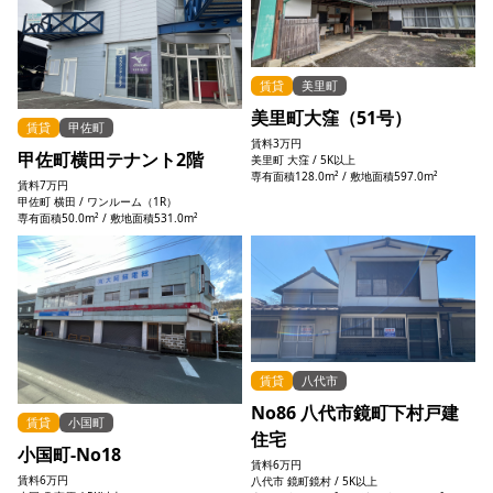
賃貸
美里町
美里町大窪（51号）
賃貸
甲佐町
賃料
3万円
甲佐町横田テナント2階
美里町 大窪 / 5K以上
専有面積128.0m² / 敷地面積597.0m²
賃料
7万円
甲佐町 横田 / ワンルーム（1R）
専有面積50.0m² / 敷地面積531.0m²
賃貸
八代市
No86 八代市鏡町下村戸建
賃貸
小国町
住宅
小国町-No18
賃料
6万円
賃料
6万円
八代市 鏡町鏡村 / 5K以上