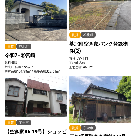
賃貸
苓北町
苓北町空き家バンク登録物
賃貸
芦北町
件②
令和7−⑪宮崎
賃料
1万5千円
賃料
相談
苓北町 志岐
芦北町 宮崎 / 5K以上
土地面積546.0m²
専有面積101.98m² / 敷地面積322.01m²
賃貸
宇土市
賃貸
宇城市
【空き家R6-19号】ショッピ