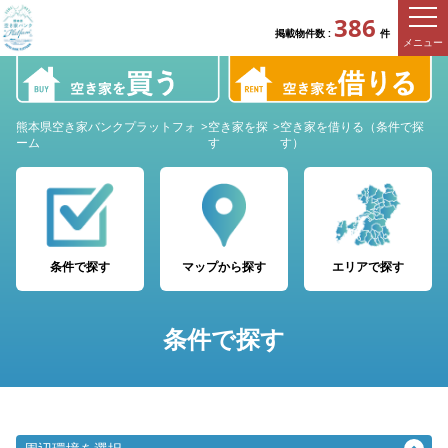
386
掲載物件数 :
件
メニュー
熊本県空き家バンクプラットフォ
>
空き家を探
>
空き家を借りる（条件で探
ーム
す
す）
条件で探す
マップから探す
エリアで探す
条件で探す